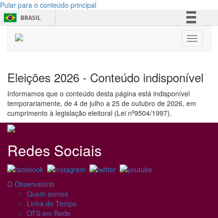
Pular para o conteúdo principal
BRASIL
Simplifique!
Toggle n
Comunica BR
Participe
Eleições 2026 - Conteúdo indisponível
Acesso à informação
Legislação
Informamos que o conteúdo desta página está indisponível
temporariamente, de 4 de julho a 25 de outubro de 2026, em
Canais
cumprimento à legislação eleitoral (Lei nº9504/1997).
Redes Sociais
O Observatório
Quem somos
Linha do Tempo
OTS em Rede